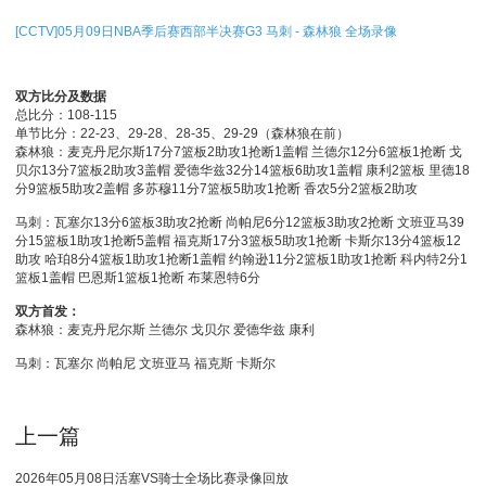
[CCTV]05月09日NBA季后赛西部半决赛G3 马刺 - 森林狼 全场录像
双方比分及数据
总比分：108-115
单节比分：22-23、29-28、28-35、29-29（森林狼在前）
森林狼：麦克丹尼尔斯17分7篮板2助攻1抢断1盖帽 兰德尔12分6篮板1抢断 戈
贝尔13分7篮板2助攻3盖帽 爱德华兹32分14篮板6助攻1盖帽 康利2篮板 里德18
分9篮板5助攻2盖帽 多苏穆11分7篮板5助攻1抢断 香农5分2篮板2助攻
马刺：瓦塞尔13分6篮板3助攻2抢断 尚帕尼6分12篮板3助攻2抢断 文班亚马39
分15篮板1助攻1抢断5盖帽 福克斯17分3篮板5助攻1抢断 卡斯尔13分4篮板12
助攻 哈珀8分4篮板1助攻1抢断1盖帽 约翰逊11分2篮板1助攻1抢断 科内特2分1
篮板1盖帽 巴恩斯1篮板1抢断 布莱恩特6分
双方首发：
森林狼：麦克丹尼尔斯 兰德尔 戈贝尔 爱德华兹 康利
马刺：瓦塞尔 尚帕尼 文班亚马 福克斯 卡斯尔
上一篇
2026年05月08日活塞VS骑士全场比赛录像回放