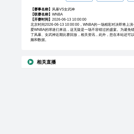
【赛事名称】
风暴VS女武神
【联赛名称】
WNBA
【开赛时间】
2026-06-13 10:00:00
北京时间2026-06-13 10:00:00，WNBA的一场精彩对
爱WNBA的球迷们来说，这无疑是一场不容错过的盛宴。为避免
了风暴、女武神近期比赛回放，相关资讯，此外，您在本站还可以看
频和数据。
相关直播