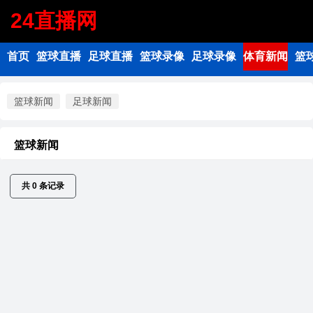
24直播网
首页
篮球直播
足球直播
篮球录像
足球录像
体育新闻
篮
篮球新闻
足球新闻
篮球新闻
共
0
条记录