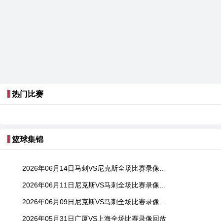
热门比赛
篮球集锦
2026年06月14日马刺VS尼克斯全场比赛录像回放
2026年06月11日尼克斯VS马刺全场比赛录像回放
2026年06月09日尼克斯VS马刺全场比赛录像回放
2026年05月31日广厦VS上海全场比赛录像回放