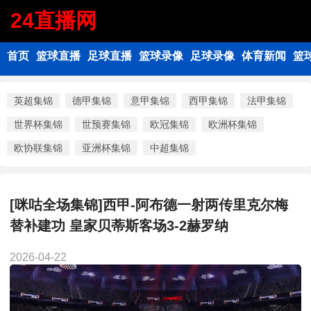
24直播网
首页
篮球直播
足球直播
篮球录像
足球录像
体育新闻
篮
英超集锦
德甲集锦
意甲集锦
西甲集锦
法甲集锦
世界杯集锦
世预赛集锦
欧冠集锦
欧洲杯集锦
欧协联集锦
亚洲杯集锦
中超集锦
[咪咕全场集锦]西甲-阿布德一射两传里克尔梅
替补建功 皇家贝蒂斯客场3-2赫罗纳
2026-04-22