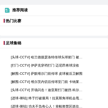
推荐阅读
热门比赛
足球集锦
[头球-CCTV] 哈兰德接瑟洛特传球头球射门 被门将没收
[打门-CCTV] 伊萨克穿裆打门 迈尼昂将球没收
[解围-CCTV] 萨默维尔门前传球 皮球被后卫解围
[解围-CCTV] 维尔茨内切后传球至门前 卡纳莱极限解围
[头球-CCTV] 开场闪击！迪亚斯打门被挡 科尔多瓦头球顶高
[进球-咪咕] 终于打破僵局！拉莫斯角球机会甩头破门
[进球-咪咕] 功夫不负有心人！肯帕努禁区抓住机会死角破门