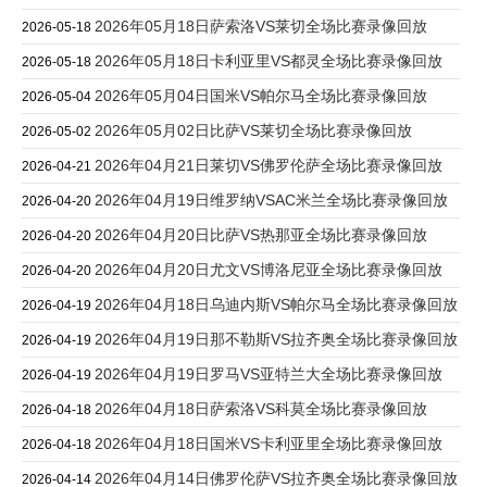
2026年05月18日萨索洛VS莱切全场比赛录像回放
2026-05-18
2026年05月18日卡利亚里VS都灵全场比赛录像回放
2026-05-18
2026年05月04日国米VS帕尔马全场比赛录像回放
2026-05-04
2026年05月02日比萨VS莱切全场比赛录像回放
2026-05-02
2026年04月21日莱切VS佛罗伦萨全场比赛录像回放
2026-04-21
2026年04月19日维罗纳VSAC米兰全场比赛录像回放
2026-04-20
2026年04月20日比萨VS热那亚全场比赛录像回放
2026-04-20
2026年04月20日尤文VS博洛尼亚全场比赛录像回放
2026-04-20
2026年04月18日乌迪内斯VS帕尔马全场比赛录像回放
2026-04-19
2026年04月19日那不勒斯VS拉齐奥全场比赛录像回放
2026-04-19
2026年04月19日罗马VS亚特兰大全场比赛录像回放
2026-04-19
2026年04月18日萨索洛VS科莫全场比赛录像回放
2026-04-18
2026年04月18日国米VS卡利亚里全场比赛录像回放
2026-04-18
2026年04月14日佛罗伦萨VS拉齐奥全场比赛录像回放
2026-04-14