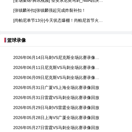
[全场集锦-腾讯视频] 圣安东尼奥马刺_NBA西决G6：雷霆vs马刺_巨人库里说的就是这个吧文班亚马外线拔起就射命中首节第3记三分_高清1080P在线观看平台
[张镇麟补扣]张镇麟强起完成炸裂补扣！
[尚帕尼单节13分]今天状态爆棚！尚帕尼首节火力全开个人独取13分！
篮球录像
2026年06月14日马刺VS尼克斯全场比赛录像回放
2026年06月11日尼克斯VS马刺全场比赛录像回放
2026年06月09日尼克斯VS马刺全场比赛录像回放
2026年05月31日广厦VS上海全场比赛录像回放
2026年05月31日雷霆VS马刺全场比赛录像回放
2026年05月29日马刺VS雷霆全场比赛录像回放
2026年05月28日上海VS广厦全场比赛录像回放
2026年05月27日雷霆VS马刺全场比赛录像回放