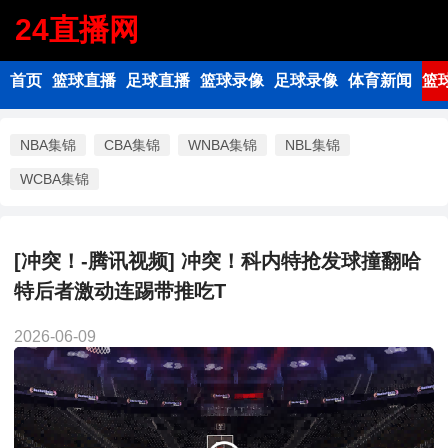
24直播网
首页
篮球直播
足球直播
篮球录像
足球录像
体育新闻
篮
NBA集锦
CBA集锦
WNBA集锦
NBL集锦
WCBA集锦
[冲突！-腾讯视频] 冲突！科内特抢发球撞翻哈
特后者激动连踢带推吃T
2026-06-09