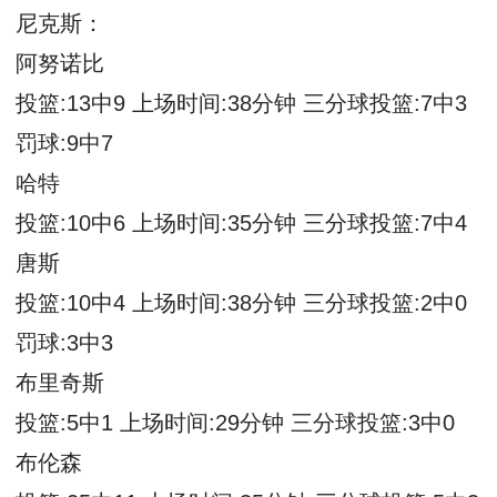
尼克斯：
阿努诺比
投篮:13中9 上场时间:38分钟 三分球投篮:7中3
罚球:9中7
哈特
投篮:10中6 上场时间:35分钟 三分球投篮:7中4
唐斯
投篮:10中4 上场时间:38分钟 三分球投篮:2中0
罚球:3中3
布里奇斯
投篮:5中1 上场时间:29分钟 三分球投篮:3中0
布伦森