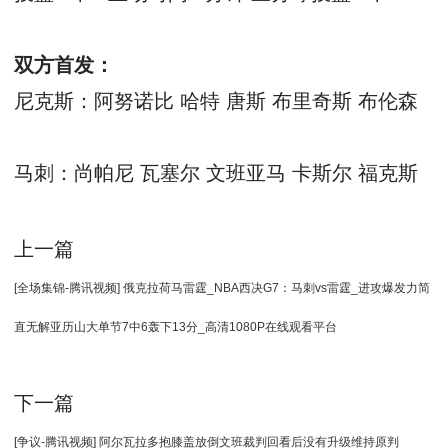
双方首发：
尼克斯：阿努诺比 哈特 唐斯 布里奇斯 布伦森
马刺：尚帕尼 瓦塞尔 文班亚马 卡斯尔 福克斯
上一篇
[全场集锦-腾讯视频] 俄克拉荷马雷霆_NBA西决G7：马刺vs雷霆_进攻爆发力简
直无解亚历山大单节7中6轰下13分_高清1080P在线观看平台
下一篇
[争议-腾讯视频] 阿尔瓦拉多抱膝盖放倒文班裁判回看后没有升级维持原判