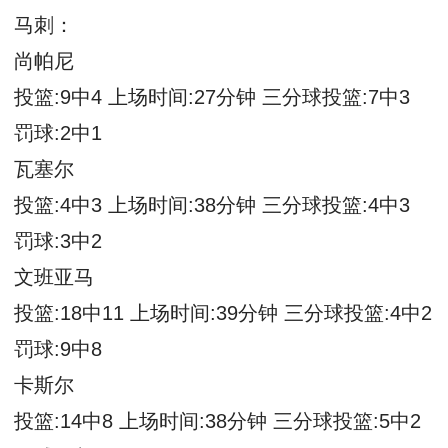
马刺：
尚帕尼
投篮:9中4 上场时间:27分钟 三分球投篮:7中3
罚球:2中1
瓦塞尔
投篮:4中3 上场时间:38分钟 三分球投篮:4中3
罚球:3中2
文班亚马
投篮:18中11 上场时间:39分钟 三分球投篮:4中2
罚球:9中8
卡斯尔
投篮:14中8 上场时间:38分钟 三分球投篮:5中2