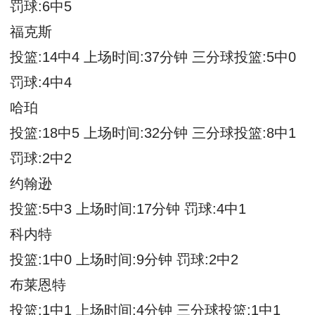
罚球:6中5
福克斯
投篮:14中4 上场时间:37分钟 三分球投篮:5中0
罚球:4中4
哈珀
投篮:18中5 上场时间:32分钟 三分球投篮:8中1
罚球:2中2
约翰逊
投篮:5中3 上场时间:17分钟 罚球:4中1
科内特
投篮:1中0 上场时间:9分钟 罚球:2中2
布莱恩特
投篮:1中1 上场时间:4分钟 三分球投篮:1中1