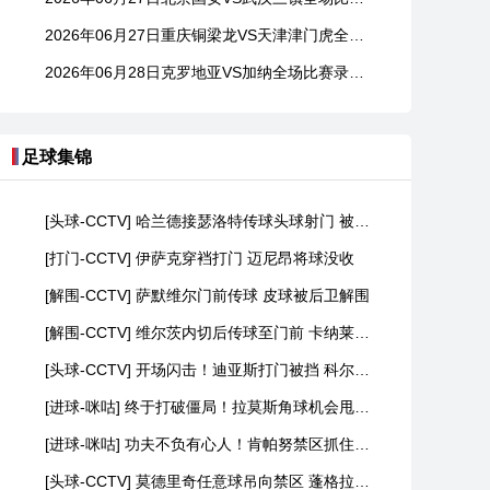
2026年06月27日重庆铜梁龙VS天津津门虎全场比赛录像回放
2026年06月28日克罗地亚VS加纳全场比赛录像回放
足球集锦
[头球-CCTV] 哈兰德接瑟洛特传球头球射门 被门将没收
[打门-CCTV] 伊萨克穿裆打门 迈尼昂将球没收
[解围-CCTV] 萨默维尔门前传球 皮球被后卫解围
[解围-CCTV] 维尔茨内切后传球至门前 卡纳莱极限解围
[头球-CCTV] 开场闪击！迪亚斯打门被挡 科尔多瓦头球顶高
[进球-咪咕] 终于打破僵局！拉莫斯角球机会甩头破门
[进球-咪咕] 功夫不负有心人！肯帕努禁区抓住机会死角破门
[头球-CCTV] 莫德里奇任意球吊向禁区 蓬格拉契奇头球射门顶高